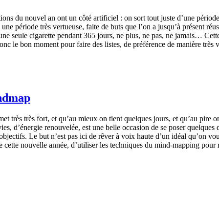
ns du nouvel an ont un côté artificiel : on sort tout juste d’une périod
ans une période très vertueuse, faite de buts que l’on a jusqu’à présent r
 une seule cigarette pendant 365 jours, ne plus, ne pas, ne jamais… Cette
 donc le bon moment pour faire des listes, de préférence de manière trè
indmap
 très très fort, et qu’au mieux on tient quelques jours, et qu’au pire on
s, d’énergie renouvelée, est une belle occasion de se poser quelques qu
bjectifs. Le but n’est pas ici de rêver à voix haute d’un idéal qu’on vo
 de cette nouvelle année, d’utiliser les techniques du mind-mapping pour