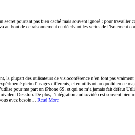
secret pourtant pas bien caché mais souvent ignoré : pour travailler co
ur va au bout de ce raisonnement en décrivant les vertus de l’isolement c
 la plupart des utilisateurs de visioconférence n’en font pas vraiment u
xpérimenté plein d’usages différents, et en utilisant au quotidien ce m
utilise pour ma part un iPhone 6S, et qui ne m’a jamais fait défaut Utili
quivalent Desktop. De plus, l’intégration audio/vidéo est souvent bien m
Si vous avez besoin…
Read More