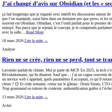
J’ai changé d’avis sur Obsidian (et les « se
ça fait longtemps que je regarde avec intérêt les discussions autour de 
que l’on manipule, aussi bien dans un domaine pro que perso, et les stru
souvent est Obsidian. Obsidian, c’est l’outil parfait pour le premier d
ennuyé. Pas parce que je rejetais le concept, je le comprends parfaitem
avec la salle…
Read More
18 mars 2026
Lire la suite →
Analyse
Rien ne se crée, rien ne se perd, tout se tr
Lavoisier parlait de chimie. Moi je parle de MCP. En 2025, la tech s’
Révolutionnaire, qu’ils disaient. Sauf que… j’ai un vague souvenir
un service web s’appelait, quels paramètres il acceptait, ce qu’il ret
chose ? 😏 Et cette semaine, cerise sur le gâteau : Denis Yarats, C
Trop gourmand en tokens de contexte, authentification galère à l’éc
13 mars 2026
Lire la suite →
Actus