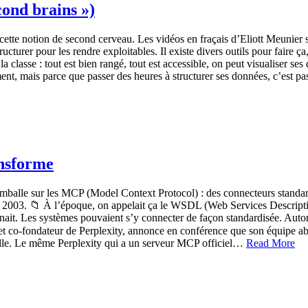
cond brains »)
cette notion de second cerveau. Les vidéos en fraçais d’Eliott Meunier so
cturer pour les rendre exploitables. Il existe divers outils pour faire ça
e la classe : tout est bien rangé, tout est accessible, on peut visualis
ent, mais parce que passer des heures à structurer ses données, c’est pa
ansforme
emballe sur les MCP (Model Context Protocol) : des connecteurs standard
 de 2003. 📁 À l’époque, on appelait ça le WSDL (Web Services Descri
ournait. Les systèmes pouvaient s’y connecter de façon standardisée. Au
TO et co-fondateur de Perplexity, annonce en conférence que son équipe
helle. Le même Perplexity qui a un serveur MCP officiel…
Read More