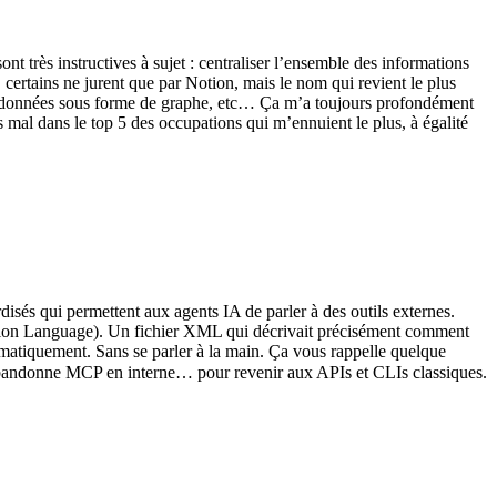
nt très instructives à sujet : centraliser l’ensemble des informations
, certains ne jurent que par Notion, mais le nom qui revient le plus
er ses données sous forme de graphe, etc… Ça m’a toujours profondément
s mal dans le top 5 des occupations qui m’ennuient le plus, à égalité
isés qui permettent aux agents IA de parler à des outils externes.
ption Language). Un fichier XML qui décrivait précisément comment
tomatiquement. Sans se parler à la main. Ça vous rappelle quelque
 abandonne MCP en interne… pour revenir aux APIs et CLIs classiques.