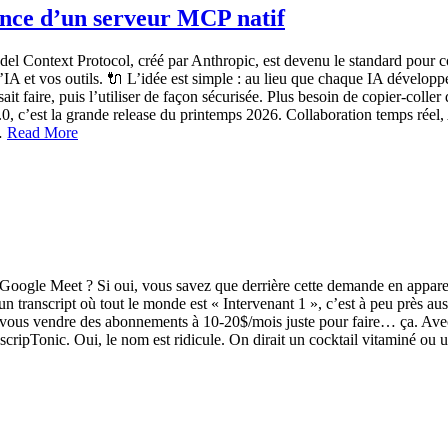
ence d’un serveur MCP natif
el Context Protocol, créé par Anthropic, est devenu le standard pour 
l’IA et vos outils. 🔌 L’idée est simple : au lieu que chaque IA dévelo
 faire, puis l’utiliser de façon sécurisée. Plus besoin de copier-coller 
0, c’est la grande release du printemps 2026. Collaboration temps réel
,…
Read More
n Google Meet ? Si oui, vous savez que derrière cette demande en appare
’un transcript où tout le monde est « Intervenant 1 », c’est à peu près 
r vous vendre des abonnements à 10-20$/mois juste pour faire… ça. Avec 
scripTonic. Oui, le nom est ridicule. On dirait un cocktail vitaminé ou