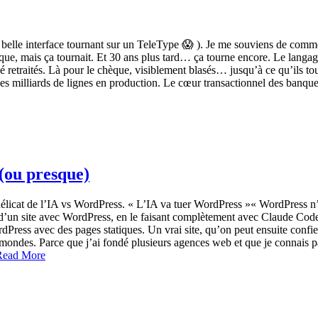
elle interface tournant sur un TeleType 😱 ). Je me souviens de commen
oque, mais ça tournait. Et 30 ans plus tard… ça tourne encore. Le langag
ié retraités. Là pour le chèque, visiblement blasés… jusqu’à ce qu’ils 
Des milliards de lignes en production. Le cœur transactionnel des ba
 (ou presque)
 délicat de l’IA vs WordPress. « L’IA va tuer WordPress »« WordPress n’a 
n d’un site avec WordPress, en le faisant complètement avec Claude Code
dPress avec des pages statiques. Un vrai site, qu’on peut ensuite confie
mondes. Parce que j’ai fondé plusieurs agences web et que je connais par 
Read More