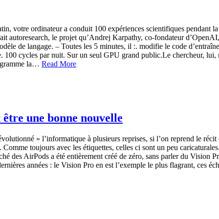
, votre ordinateur a conduit 100 expériences scientifiques pendant la nu
e fait autoresearch, le projet qu’Andrej Karpathy, co-fondateur d’OpenAI
èle de langage. – Toutes les 5 minutes, il :. modifie le code d’entraîn
100 cycles par nuit. Sur un seul GPU grand public.Le chercheur, lui, n
 programme la…
Read More
 être une bonne nouvelle
évolutionné » l’informatique à plusieurs reprises, si l’on reprend le réc
. Comme toujours avec les étiquettes, celles ci sont un peu caricaturale
arché des AirPods a été entièrement créé de zéro, sans parler du Vision P
dernières années : le Vision Pro en est l’exemple le plus flagrant, ces é