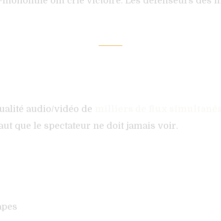
o-monolithe ont crié victoire. Les défenseurs des
qualité audio/vidéo de
milliers de flux simultané
t que le spectateur ne doit jamais voir.
apes