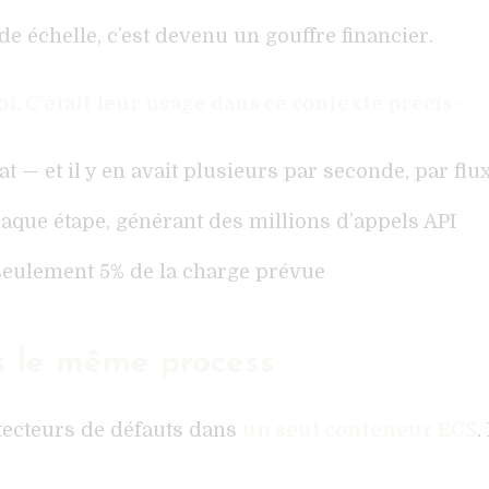
de échelle, c’est devenu un gouffre financier.
i. C’était leur usage dans ce contexte précis :
t — et il y en avait plusieurs par seconde, par flu
haque étape, générant des millions d’appels API
 seulement 5% de la charge prévue
ns le même process
étecteurs de défauts dans
un seul conteneur ECS
.