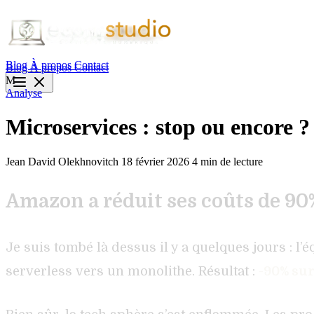
Blog
À propos
Contact
Blog
À propos
Contact
M
Analyse
Microservices : stop ou encore ?
Jean David Olekhnovitch
18 février 2026
4 min de lecture
Amazon a réduit ses coûts de 90
Je suis tombé là dessus il y a quelques jours : 
serverless vers un monolithe. Résultat :
-90% sur