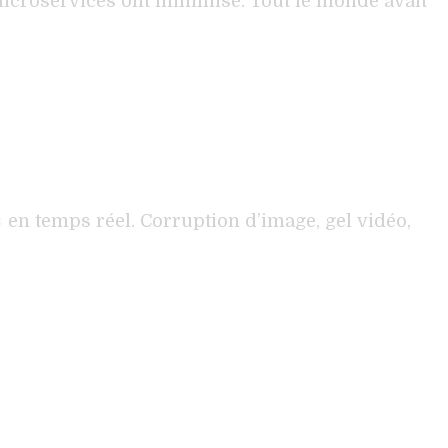
 microservices ont minimisé. Tout le monde avait
s
en temps réel. Corruption d’image, gel vidéo,