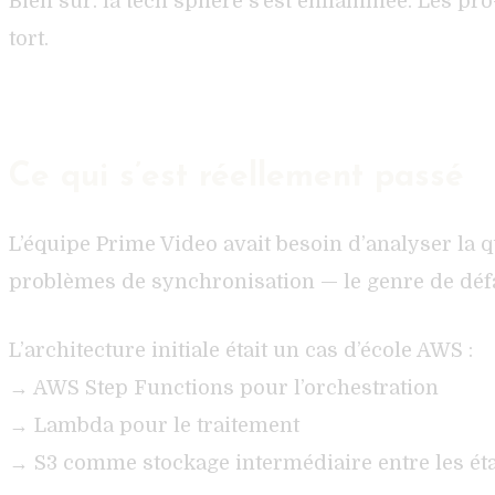
Bien sûr. la tech sphère s’est enflammée. Les pr
tort.
Ce qui s’est réellement passé
L’équipe Prime Video avait besoin d’analyser la 
problèmes de synchronisation — le genre de défau
L’architecture initiale était un cas d’école AWS :
→ AWS Step Functions pour l’orchestration
→ Lambda pour le traitement
→ S3 comme stockage intermédiaire entre les ét