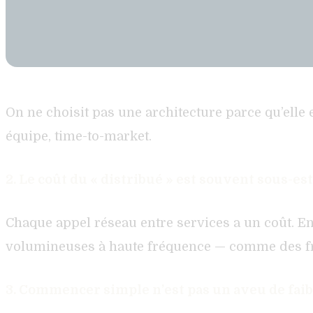
On ne choisit pas une architecture parce qu’elle e
équipe, time-to-market.
2. Le coût du « distribué » est souvent sous-es
Chaque appel réseau entre services a un coût. E
volumineuses à haute fréquence — comme des fra
3. Commencer simple n’est pas un aveu de fai