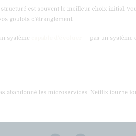
tructuré est souvent le meilleur choix initial. Vo
vos goulots d’étranglement.
r un système
capable d’évoluer
— pas un système qu
as abandonné les microservices. Netflix tourne to