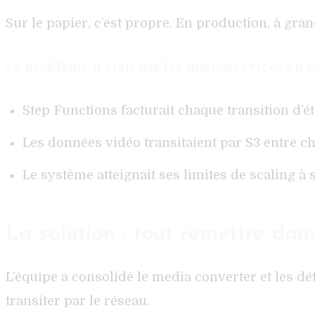
Sur le papier, c’est propre. En production, à gran
Le problème n’était pas les microservices en so
Step Functions facturait chaque transition d’éta
Les données vidéo transitaient par S3 entre c
Le système atteignait ses limites de scaling à
La solution : tout remettre da
L’équipe a consolidé le media converter et les d
transiter par le réseau.