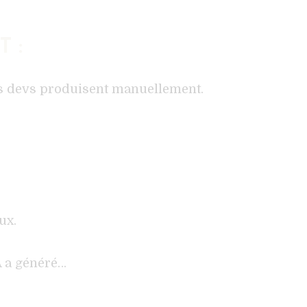
T :
es devs produisent manuellement.
ux.
A a généré…