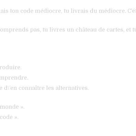
is ton code médiocre, tu livrais du médiocre. C’éta
e comprends pas, tu livres un château de cartes, et
roduire.
comprendre.
d\’en connaître les alternatives.
e monde ».
code ».