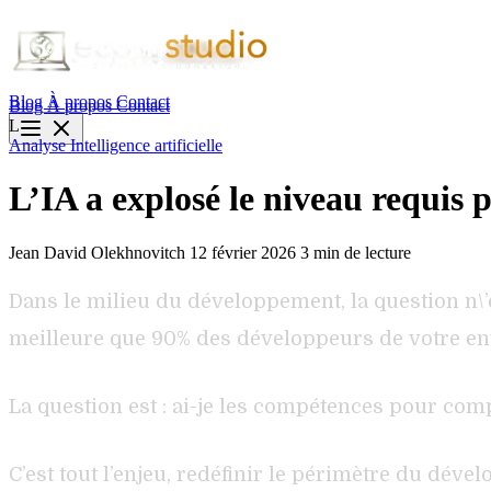
Blog
À propos
Contact
Blog
À propos
Contact
L
Analyse
Intelligence artificielle
L’IA a explosé le niveau requis
Jean David Olekhnovitch
12 février 2026
3 min de lecture
Dans le milieu du développement, la question n\’e
meilleure que 90% des développeurs de votre ento
La question est : ai-je les compétences pour compr
C’est tout l’enjeu, redéfinir le périmètre du dével