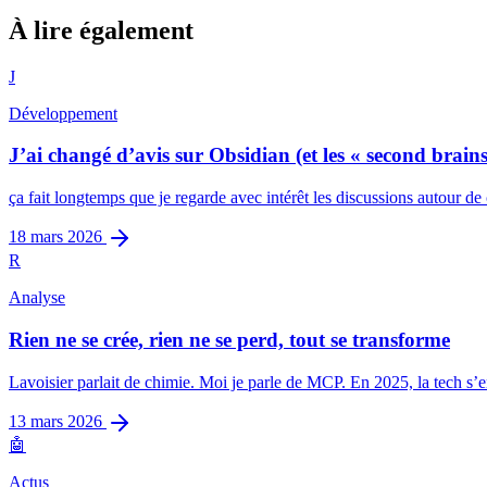
Analyse
À lire également
L’IA a explosé le niveau requis pour développer
J
3
min restantes
Développement
J’ai changé d’avis sur Obsidian (et les « second brains
ça fait longtemps que je regarde avec intérêt les discussions autour de
18 mars 2026
R
Analyse
Rien ne se crée, rien ne se perd, tout se transforme
Lavoisier parlait de chimie. Moi je parle de MCP. En 2025, la tech s’
13 mars 2026
🤖
Actus