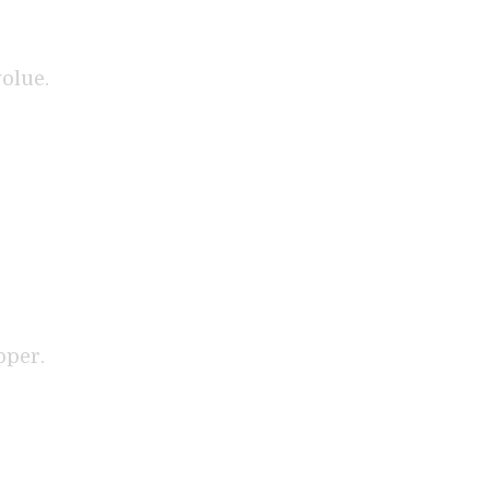
olue.
pper.