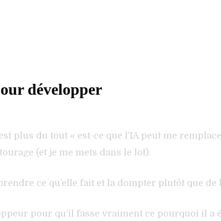
 pour développer
st plus du tout « est-ce que l’IA peut me remplacer
urage (et je me mets dans le lot).
endre ce qu’elle fait et la dompter plutôt que de la
oppeur pour qu’il fasse vraiment ce pourquoi il a ét