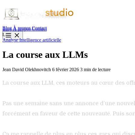
Blog
À propos
Contact
Blog
À propos
Contact
L
Analyse
Intelligence artificielle
La course aux LLMs
Jean David Olekhnovitch
6 février 2026
3 min de lecture
La course aux LLM, ces moteurs au cœur des offr
Pas une semaine sans une annonce d’une nouvelle
forcément en faveur de cette nouveauté. Puis sor
Ça me rappelle de plus en plus ces gars qui disc