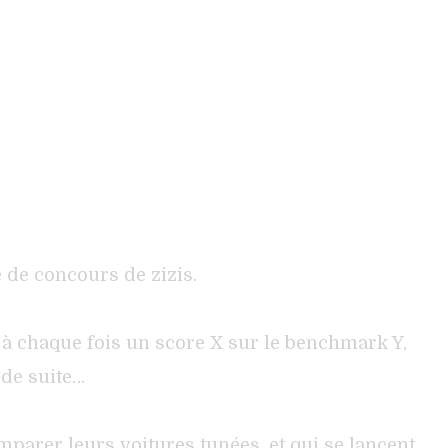
 de concours de zizis.
à chaque fois un score X sur le benchmark Y,
 de suite…
parer leurs voitures tunées, et qui se lancent