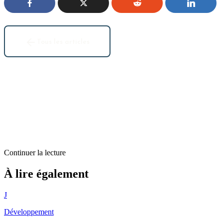
Tous les articles
Continuer la lecture
Développement
À lire également
Il y a 6 mois, utiliser une IA pour coder était tabou
J
1
min restantes
Développement