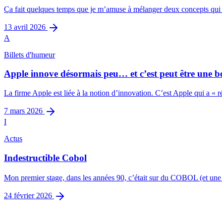
Ça fait quelques temps que je m’amuse à mélanger deux concepts qui me
13 avril 2026
A
Billets d'humeur
Apple innove désormais peu… et c’est peut être une b
La firme Apple est liée à la notion d’innovation. C’est Apple qui a « ré
7 mars 2026
I
Actus
Indestructible Cobol
Mon premier stage, dans les années 90, c’était sur du COBOL (et une b
24 février 2026