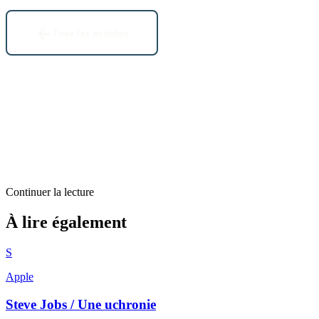
Tous les articles
Continuer la lecture
Billets d'humeur
À lire également
Un des outils en ligne que j’utilise depuis des années
S
1
min restantes
Apple
Steve Jobs / Une uchronie