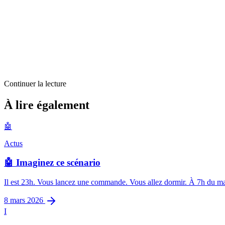
Continuer la lecture
Actus
À lire également
Richard Stallman s’en va
🤖
3
min restantes
Actus
🤖 Imaginez ce scénario
Il est 23h. Vous lancez une commande. Vous allez dormir. À 7h du mati
8 mars 2026
I