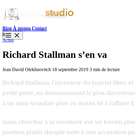
Blog
À propos
Contact
Blog
À propos
Contact
R
Actus
Richard Stallman s’en va
Jean David Olekhnovitch
18 septembre 2019
3 min de lecture
Richard Stallman, l’inventeur du logiciel libre, et
petite porte, en démissionnant le plus discrèteme
à un mini-scandale plus ou moins lié à l’affaire E
(sans chercher à m’aventurer sur un terrain gliss
position plutôt abrupte suite à une accusation po