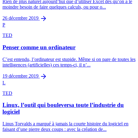
Rien de plus naturel aujourd’hui que d’utiliser Excel dès qu’on a le
moindre besoin de faire quelques calculs, ou pour o...
26 décembre 2019
P
TED
Penser comme un ordinateur
C’est entendu, l’ordinateur est stupide. Même si on pare de toutes les
intelligences (artificielles) ces temps-ci, il n’...
19 décembre 2019
L
TED
Linux, l’outil qui bouleversa toute l’industrie du
logiciel
Linus Torvalds a marqué à jamais la courte histoire du logiciel en
faisant d’une pierre deux coups : avec la création de...