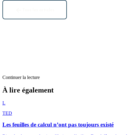
Tous les articles
Continuer la lecture
TED
À lire également
Pourquoi le travail ne se fait pas au travail ?
L
1
min restantes
TED
Les feuilles de calcul n’ont pas toujours existé