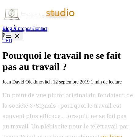
Blog
À propos
Contact
Blog
À propos
Contact
P
TED
Pourquoi le travail ne se fait
pas au travail ?
Jean David Olekhnovitch
12 septembre 2019
1 min de lecture
Un point de vue plutôt original du fondateur de
la société 37Signals : pourquoi le travail est
souvent plus efficace… lorsqu’il ne se fait pas
au travail. Un plébiscite pour le télétravail par
Jason Fried, et un bon complément
au livre