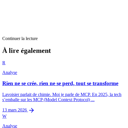
Continuer la lecture
Analyse
À lire également
Comment Twitter pourrait devenir un bien commun
R
8
min restantes
Analyse
Rien ne se crée, rien ne se perd, tout se transforme
Lavoisier parlait de chimie. Moi je parle de MCP. En 2025, la tech
s’emballe sur les MCP (Model Context Protocol) ...
13 mars 2026
W
Analyse