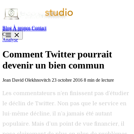
Blog
À propos
Contact
Blog
À propos
Contact
C
Analyse
Comment Twitter pourrait
devenir un bien commun
Jean David Olekhnovitch
23 octobre 2016
8 min de lecture
Les commentateurs n’en finissent pas d’étudier
le déclin de Twitter. Non pas que le service en
lui-même décline, il n’a jamais été autant
populaire. Mais d’un point de vue financier, il
pose clairement de plus en plus de problèmes.