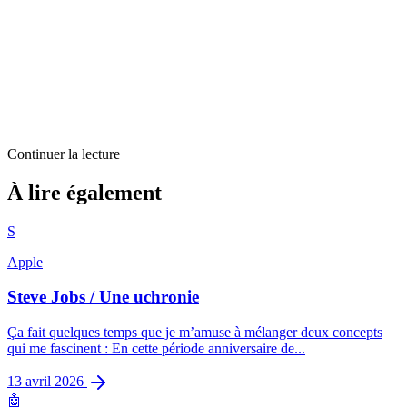
Continuer la lecture
Actus
À lire également
Notes en vrac après la keynote Apple de septembre 2015
S
5
min restantes
Apple
Steve Jobs / Une uchronie
Ça fait quelques temps que je m’amuse à mélanger deux concepts
qui me fascinent : En cette période anniversaire de...
13 avril 2026
🤖