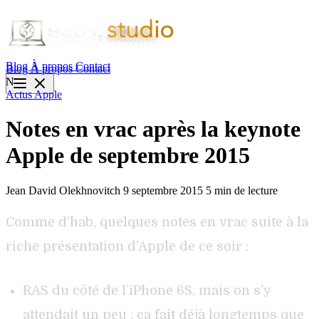
Blog
À propos
Contact
Blog
À propos
Contact
N
Actus
Apple
Notes en vrac après la keynote
Apple de septembre 2015
Jean David Olekhnovitch
9 septembre 2015
5 min de lecture
Comme d’hab, quelques notes en vrac suite à la
riche présentation d’Apple de ce soir :
RAS du côté de l’iPhone 6S, mais on s’y
attendait un peu : ça fait déjà longtemps que