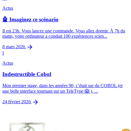
Actus
🤖 Imaginez ce scénario
Il est 23h. Vous lancez une commande. Vous allez dormir. À 7h du
matin, votre ordinateur a conduit 100 expériences scien...
8 mars 2026
I
Actus
Indestructible Cobol
Mon premier stage, dans les années 90, c’était sur du COBOL (et
une belle interface tournant sur un TeleType 😱 ). ...
24 février 2026