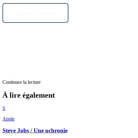
Tous les articles
Continuer la lecture
Apple
À lire également
Apple vers le déclin ?
S
6
min restantes
Apple
Steve Jobs / Une uchronie