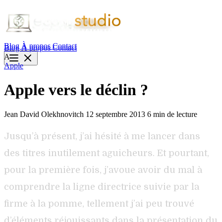
Blog
À propos
Contact
Blog
À propos
Contact
A
Apple
Apple vers le déclin ?
Jean David Olekhnovitch
12 septembre 2013
6 min de lecture
Jusqu’à présent, j’ai hésité à me lancer dans
des titres inutilement aguicheurs. Et pourtant,
pour la première fois, j’avoue avoir du mal à
comprendre la ligne directrice suivie par la
firme à la pomme, tellement j’ai peu trouvé
d’éléments réjouissants dans la présentation du