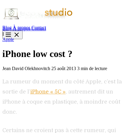
Blog
À propos
Contact
Blog
À propos
Contact
I
Apple
iPhone low cost ?
Jean David Olekhnovitch
25 août 2013
3 min de lecture
La rumeur du moment du côté Apple, c’est la
sortie de l’
iPhone « 5C »
, autrement dit un
iPhone à coque en plastique, à moindre coût
donc.
Certains ne croient pas à cette rumeur, qui