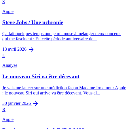
S
3
min restantes
Apple
Steve Jobs / Une uchronie
Ça fait quelques temps que je m’amuse à mélanger deux concepts
qui me fascinent : En cette période anniversaire de...
13 avril 2026
L
Analyse
Le nouveau Siri va être décevant
Je vais me lancer sur une prédiction façon Madame Irma pour Apple
: le nouveau Siri qui arrive va être décevant. Vous al...
30 janvier 2026
R
Apple