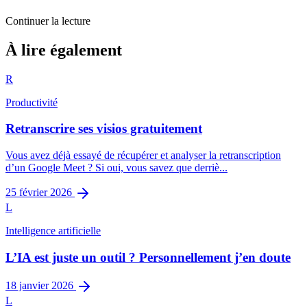
Continuer la lecture
Productivité
À lire également
Gérer ses mails façon GTD
R
3
min restantes
Productivité
Retranscrire ses visios gratuitement
Vous avez déjà essayé de récupérer et analyser la retranscription
d’un Google Meet ? Si oui, vous savez que derriè...
25 février 2026
L
Intelligence artificielle
L’IA est juste un outil ? Personnellement j’en doute
18 janvier 2026
L