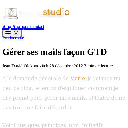
Blog
À propos
Contact
Blog
À propos
Contact
G
Productivité
Gérer ses mails façon GTD
Jean David Olekhnovitch
28 décembre 2012
3 min de lecture
A la demande générale de
Marie
, je relance un
peu ce blog, le temps d’expliquer comment je
m’y prend pour gérer mes mails, et tenter de ne
pas trop me faire déborder…
Voici quelques principes, non limitatifs :