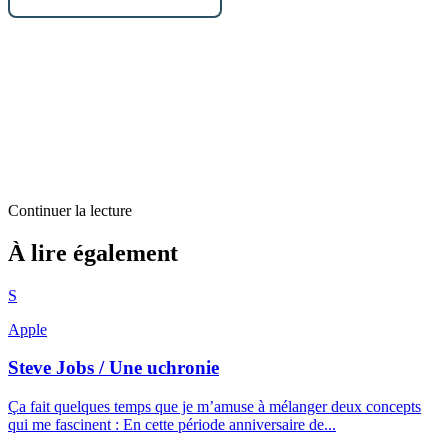
Continuer la lecture
Analyse
À lire également
Ma sélection d’applications iPad
S
7
min restantes
Apple
Steve Jobs / Une uchronie
Ça fait quelques temps que je m’amuse à mélanger deux concepts
qui me fascinent : En cette période anniversaire de...