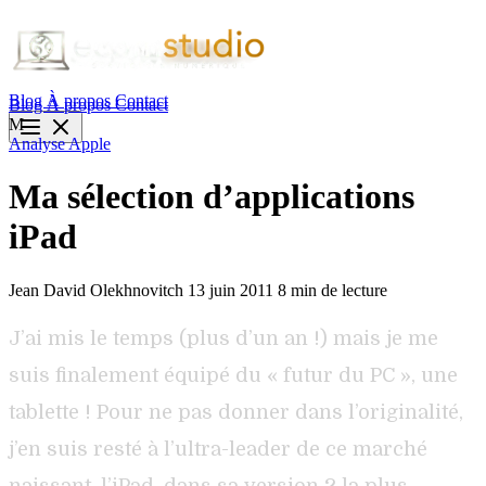
Blog
À propos
Contact
Blog
À propos
Contact
M
Analyse
Apple
Ma sélection d’applications
iPad
Jean David Olekhnovitch
13 juin 2011
8 min de lecture
J’ai mis le temps (plus d’un an !) mais je me
suis finalement équipé du « futur du PC », une
tablette ! Pour ne pas donner dans l’originalité,
j’en suis resté à l’ultra-leader de ce marché
naissant, l’iPad, dans sa version 2 la plus