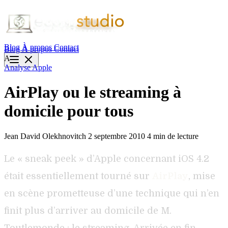
Blog
À propos
Contact
Blog
À propos
Contact
A
Analyse
Apple
AirPlay ou le streaming à
domicile pour tous
Jean David Olekhnovitch
2 septembre 2010
4 min de lecture
Le « sneak peek » d’Apple concernant iOS 4.2
était essentiellement tourné sur
AirPlay
, mise
en scène prometteuse d’une technique qui n’en
finit plus d’arriver au domicile de M.
Toutlemonde : le streaming. Arrivée en fin