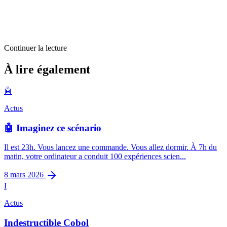
Continuer la lecture
Actus
À lire également
Un peu plus sur Google TV
🤖
5
min restantes
Actus
🤖 Imaginez ce scénario
Il est 23h. Vous lancez une commande. Vous allez dormir. À 7h du
matin, votre ordinateur a conduit 100 expériences scien...
8 mars 2026
I
Actus
Indestructible Cobol