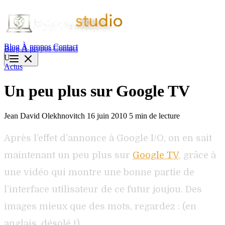
Blog
À propos
Contact
Blog
À propos
Contact
U
Actus
Un peu plus sur Google TV
Jean David Olekhnovitch
16 juin 2010
5 min de lecture
Après l’effet d’annonce à Google I/O, on en sait
maintenant un peu plus sur
Google TV
, grâce à
une vidéo qui montre une bonne partie de
l’interface utilisateur de ce futur joujou. Des
images mieux que des mots, regardez : (en
anglais, désolé !)