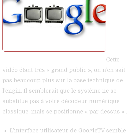
Cette
vidéo étant très « grand public », on n’en sait
pas beaucoup plus sur la base technique de
l’engin. Il semblerait que le système ne se
substitue pas à votre décodeur numérique
classique, mais se positionne « par dessus » :
L’interface utilisateur de GoogleTV semble