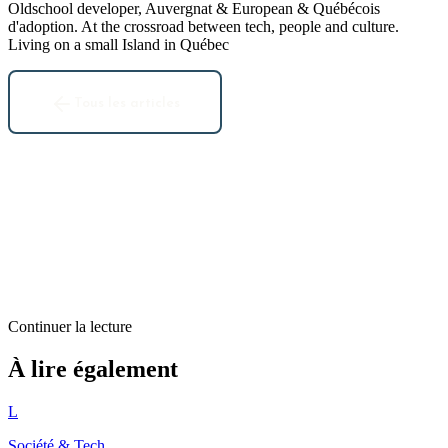
Oldschool developer, Auvergnat & European & Québécois
d'adoption. At the crossroad between tech, people and culture.
Living on a small Island in Québec
Tous les articles
Continuer la lecture
Société & Tech
À lire également
Ben a inventé Twitter en 1963
L
1
min restantes
Société & Tech