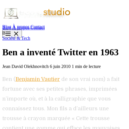
Blog
À propos
Contact
Blog
À propos
Contact
B
Société & Tech
Ben a inventé Twitter en 1963
Jean David Olekhnovitch
6 juin 2010
1 min de lecture
Ben (
Benjamin Vautier
de son vrai nom) a fait
fortune avec ses petites phrases, imprimées
n’importe où, et à la calligraphie que vous
connaissez tous. Mon fils a d’ailleurs une
trousse à crayon marquée « Cette trousse
contient une gomme qui efface les mauvaises