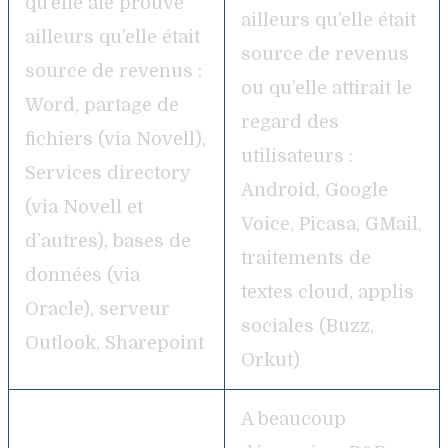
qu’elle aie prouvé
ailleurs qu’elle était
ailleurs qu’elle était
source de revenus
source de revenus :
ou qu’elle attirait le
Word, partage de
regard des
fichiers (via Novell),
utilisateurs :
Services directory
Android, Google
(via Novell et
Voice, Picasa, GMail,
d’autres), bases de
traitements de
données (via
textes cloud, applis
Oracle), serveur
sociales (Buzz,
Outlook, Sharepoint
Orkut)
A beaucoup