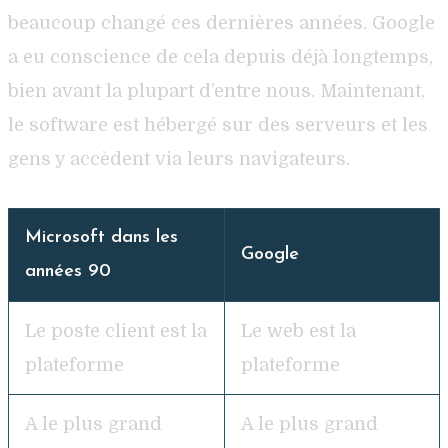
beaucoup changé ces dernières années. Google
a eu conscience de cela depuis déjà longtemps,
bien avant la plupart d’entre nous. Maintenant,
le software est hébergé sur des serveurs et les
gens y accèdent via leurs navigateurs.
Microsoft dans les
Google
années 90
Le poste client est la
Le web est la
plateforme
plateforme
A le plus grand
A le plus grand