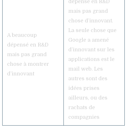
dépensé en R&D
mais pas grand
chose d’innovant.
La seule chose que
A beaucoup
Google a amené
dépensé en R&D
d’innovant sur les
mais pas grand
applications est le
chose à montrer
mail web. Les
d’innovant
autres sont des
idées prises
ailleurs, ou des
rachats de
compagnies