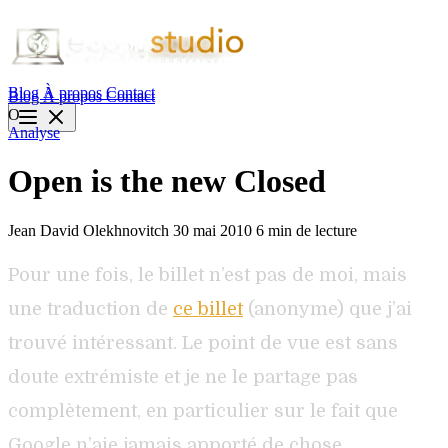
Blog
À propos
Contact
Blog
À propos
Contact
O
Analyse
Open is the new Closed
Jean David Olekhnovitch
30 mai 2010
6 min de lecture
Pour une fois, le billet n’est pas de moi, mais
une traduction de
ce billet
(anonyme) que j’ai
trouvé intéressant. Le point de vue est sans
doute extrémiste et je ne le partage pas
complètement, en particulier sur le fait que
Google n’aie jamais apporté de chose