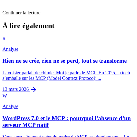
Continuer la lecture
Analyse
À lire également
Open is the new Closed
R
6
min restantes
Analyse
Rien ne se crée, rien ne se perd, tout se transforme
Lavoisier parlait de chimie. Moi je parle de MCP. En 2025, la tech
s’emballe sur les MCP (Model Context Protocol) ...
13 mars 2026
W
Analyse
WordPress 7.0 et le MCP : pourquoi l’absence d’un
serveur MCP natif
Vous avez sûrement entendu parler du MCP ces derniers mois. Le