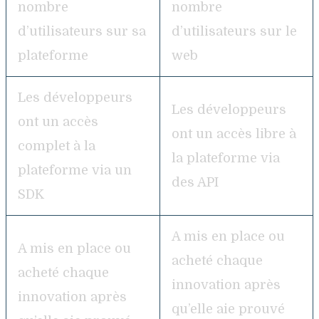
nombre
nombre
d’utilisateurs sur sa
d’utilisateurs sur le
plateforme
web
Les développeurs
Les développeurs
ont un accès
ont un accès libre à
complet à la
la plateforme via
plateforme via un
des API
SDK
A mis en place ou
A mis en place ou
acheté chaque
acheté chaque
innovation après
innovation après
qu’elle aie prouvé