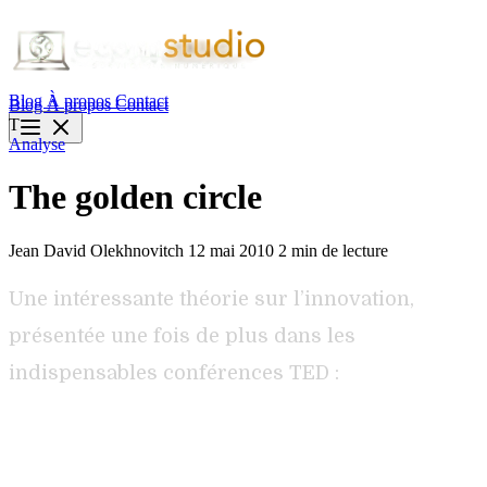
Blog
À propos
Contact
Blog
À propos
Contact
T
Analyse
The golden circle
Jean David Olekhnovitch
12 mai 2010
2 min de lecture
Une intéressante théorie sur l’innovation,
présentée une fois de plus dans les
indispensables conférences TED :