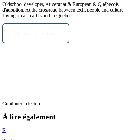
Oldschool developer, Auvergnat & European & Québécois
d'adoption. At the crossroad between tech, people and culture.
Living on a small Island in Québec
Tous les articles
Continuer la lecture
Analyse
À lire également
The golden circle
R
2
min restantes