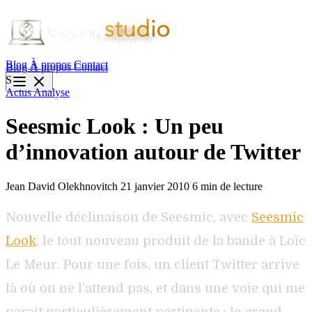
Blog
À propos
Contact
Blog
À propos
Contact
S
Actus
Analyse
Seesmic Look : Un peu
d’innovation autour de Twitter
Jean David Olekhnovitch
21 janvier 2010
6 min de lecture
Nouvelle déclinaison de Seesmic, avec
Seesmic
Look
, le tout nouveau produit de la bande à Loïc
Le Meur. Pour une fois, un client Twitter arrive
là où on ne l’attend pas, et dans une voie qui me
parait particulièrement pertinente : le grand