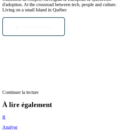
d'adoption. At the crossroad between tech, people and culture.
Living on a small Island in Québec
Tous les articles
Continuer la lecture
Actus
À lire également
Seesmic Look : Un peu d’innovation autour de Twitter
R
6
min restantes
Analyse