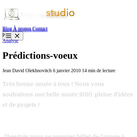
Blog
À propos
Contact
Blog
À propos
Contact
P
Analyse
Prédictions-voeux
Jean David Olekhnovitch
6 janvier 2010
14 min de lecture
Très bonne année à tous ! Nous vous
souhaitons une belle année 2010, pleine d’idées
et de projets !
J’hésitais pour ce premier billet de l’année à