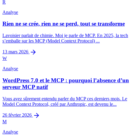
R
14
min restantes
Analyse
Rien ne se crée, rien ne se perd, tout se transforme
Lavoisier parlait de chimie. Moi je parle de MCP. En 2025, la tech
s’emballe sur les MCP (Model Context Protocol) ...
13 mars 2026
W
Analyse
WordPress 7.0 et le MCP : pourquoi l’absence d’un
serveur MCP natif
Vous avez sûrement entendu parler du MCP ces derniers mois. Le
Model Context Protocol, créé par Anthropic, est devenu le...
26 février 2026
M
Analyse