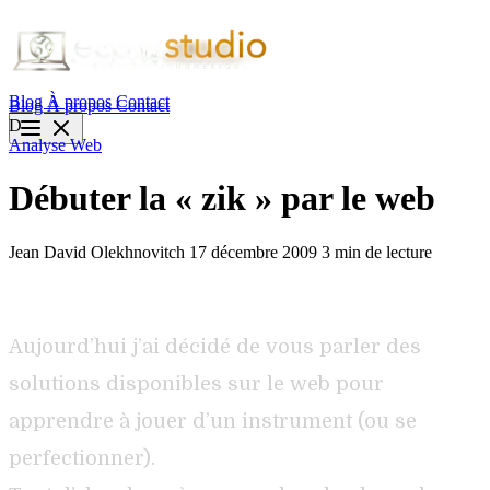
Blog
À propos
Contact
Blog
À propos
Contact
D
Analyse
Web
Débuter la « zik » par le web
Jean David Olekhnovitch
17 décembre 2009
3 min de lecture
Aujourd’hui j’ai décidé de vous parler des
solutions disponibles sur le web pour
apprendre à jouer d’un instrument (ou se
perfectionner).