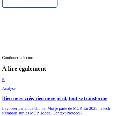
Continuer la lecture
Analyse
À lire également
Débuter la « zik » par le web
R
3
min restantes
Analyse
Rien ne se crée, rien ne se perd, tout se transforme
Lavoisier parlait de chimie. Moi je parle de MCP. En 2025, la tech
s’emballe sur les MCP (Model Context Protocol) ...