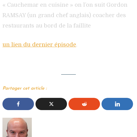
« Cauchemar en cuisine » on l’on suit Gordon
RAMSAY (un grand chef anglais) coacher des
restaurants au bord de la faillite
un lien du dernier épisode
.
Partager cet article :