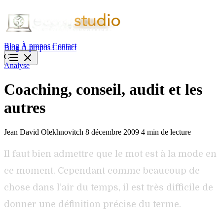
Blog
À propos
Contact
Blog
À propos
Contact
C
Analyse
Coaching, conseil, audit et les
autres
Jean David Olekhnovitch
8 décembre 2009
4 min de lecture
Il faut bien admettre que le mot est à la mode en
ce moment. Cependant comme beaucoup de
chose dans l’air du temps, il est très difficile de
donner une définition précise du terme.