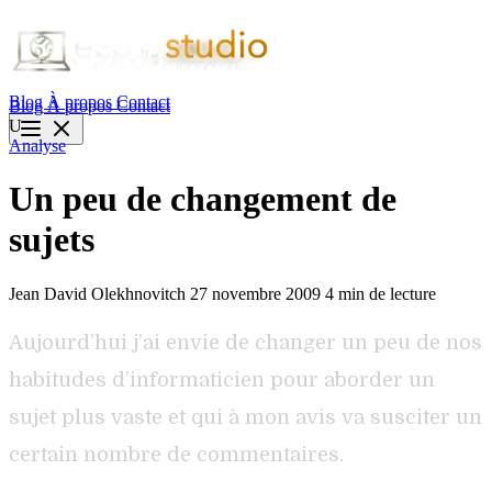
Blog
À propos
Contact
Blog
À propos
Contact
U
Analyse
Un peu de changement de
sujets
Jean David Olekhnovitch
27 novembre 2009
4 min de lecture
Aujourd’hui j’ai envie de changer un peu de nos
habitudes d’informaticien pour aborder un
sujet plus vaste et qui à mon avis va susciter un
certain nombre de commentaires.