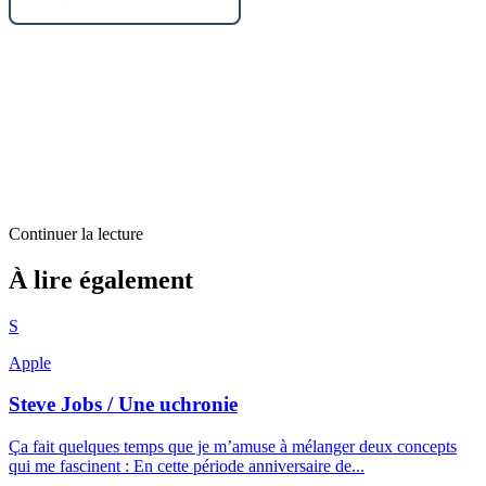
Continuer la lecture
Billets d'humeur
À lire également
Interactiv’ Camera
S
3
min restantes
Apple
Steve Jobs / Une uchronie
Ça fait quelques temps que je m’amuse à mélanger deux concepts
qui me fascinent : En cette période anniversaire de...