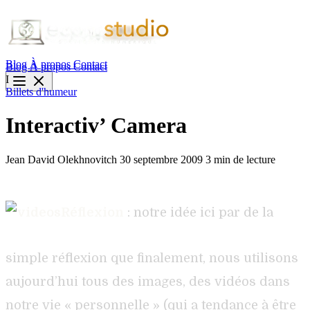
Blog
À propos
Contact
Blog
À propos
Contact
I
Billets d'humeur
Interactiv’ Camera
Jean David Olekhnovitch
30 septembre 2009
3 min de lecture
Réflexion
: notre idée ici par de la
simple réflexion que finalement, nous utilisons
aujourd’hui tous des images, des vidéos dans
notre vie « personnelle » (qui a tendance à être