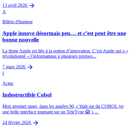
13 avril 2026
A
Billets d'humeur
Apple innove désormais peu… et c’est peut être une
bonne nouvelle
La firme Apple est liée à la notion d’innovation. C’est Apple qui a «
révolutionné » l’informatique à plusieurs reprises...
7 mars 2026
I
Actus
Indestructible Cobol
Mon premier stage, dans les années 90, c’était sur du COBOL (et
une belle interface tournant sur un TeleType 😱 ). ...
24 février 2026