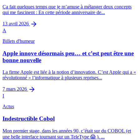
Ça fait quelques temps que je m’amuse à mélanger deux concepts
qui me fascinent : En cette période anniversaire de...
13 avril 2026
A
Billets d'humeur
Apple innove désormais peu… et c’est peut être une
bonne nouvelle
La firme Apple est liée à la notion d’innovation. C’est Apple qui a «
révolutionné » l’informatique à plusieurs reprises...
7 mars 2026
I
Actus
Indestructible Cobol
Mon premier stage, dans les années 90, c’était sur du COBOL (et
une belle interface tournant sur un TeleType 😱 ). ...