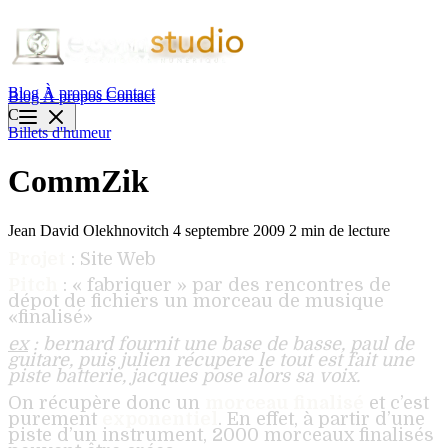
Blog
À propos
Contact
Blog
À propos
Contact
C
Billets d'humeur
CommZik
Jean David Olekhnovitch
4 septembre 2009
2 min de lecture
Projet
: Site Web
Pitch
: « fabriquer » par des rencontres de
dépot de fichiers un morceau de musique
«finalisé»
ex
: bernard fournit une base de basse, paul de
guitare, puis julien récupere le tout est fait une
piste batterie, jacques pose alors sa voix.
On récupère donc un
morceau finalisé
et c’est
purement
exponentiel
. En effet, à partir d’une
piste d’un instrument, 2000 morceaux finalisés