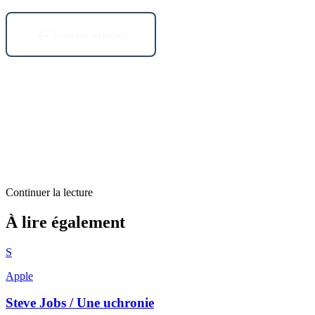
Tous les articles
Continuer la lecture
Billets d'humeur
À lire également
CommZik
S
2
min restantes
Apple
Steve Jobs / Une uchronie