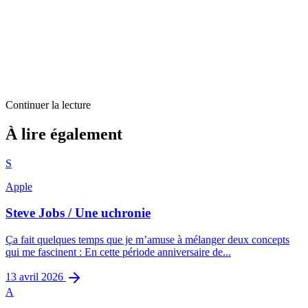
Continuer la lecture
Billets d'humeur
À lire également
Boite à idées
S
3
min restantes
Apple
Steve Jobs / Une uchronie
Ça fait quelques temps que je m’amuse à mélanger deux concepts
qui me fascinent : En cette période anniversaire de...
13 avril 2026
A