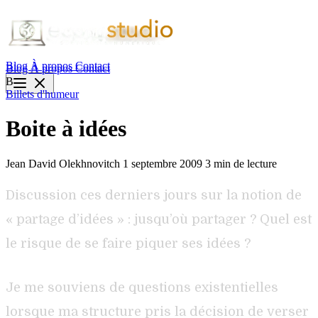
Blog
À propos
Contact
Blog
À propos
Contact
B
Billets d'humeur
Boite à idées
Jean David Olekhnovitch
1 septembre 2009
3 min de lecture
Discussion ces derniers jours sur la notion de
« partage d’idées » : jusqu’où partager ? Quel est
le risque de se faire piquer ses idées ?
Je me souviens de questions existentielles
lorsque ma structure pris la décision de verser