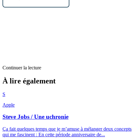
Continuer la lecture
Billets d'humeur
À lire également
Atelier ?
S
1
min restantes
Apple
Steve Jobs / Une uchronie
Ça fait quelques temps que je m’amuse à mélanger deux concepts
qui me fascinent : En cette période anniversaire de...