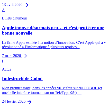
13 avril 2026
A
Billets d'humeur
Apple innove désormais peu… et c’est peut être une
bonne nouvelle
La firme Apple est liée à la notion d’innovation. C’est Apple qui a «
révolutionné » l’informatique à plusieurs reprises...
7 mars 2026
I
Actus
Indestructible Cobol
Mon premier stage, dans les années 90, c’était sur du COBOL (et
une belle interface tournant sur un TeleType 😱 ). ...
24 février 2026