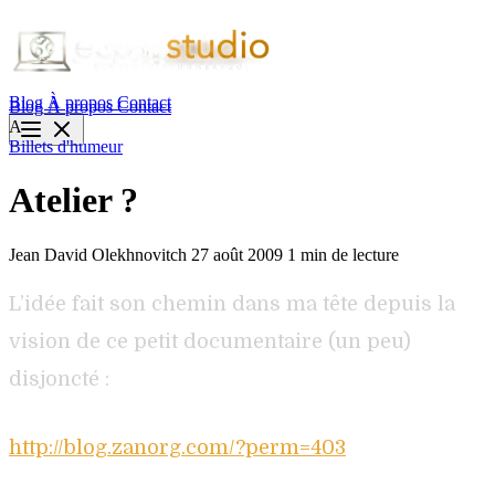
Blog
À propos
Contact
Blog
À propos
Contact
A
Billets d'humeur
Atelier ?
Jean David Olekhnovitch
27 août 2009
1 min de lecture
L’idée fait son chemin dans ma tête depuis la
vision de ce petit documentaire (un peu)
disjoncté :
http://blog.zanorg.com/?perm=403