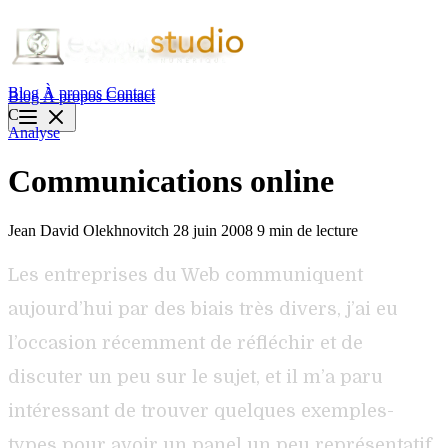
Blog
À propos
Contact
Blog
À propos
Contact
C
Analyse
Communications online
Jean David Olekhnovitch
28 juin 2008
9 min de lecture
Les entreprises du Web communiquent
aujourd’hui par des biais très divers, j’ai eu
l’occasion récemment de réfléchir et de
discuter un peu sur le sujet, et il m’a paru
intéressant de trouver quelques exemples-
types pour avoir un panel un peu représentatif