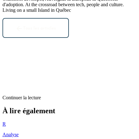
d'adoption. At the crossroad between tech, people and culture.
Living on a small Island in Québec
Tous les articles
Continuer la lecture
Analyse
À lire également
Communications online
R
9
min restantes
Analyse