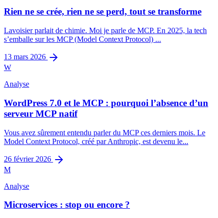
Rien ne se crée, rien ne se perd, tout se transforme
Lavoisier parlait de chimie. Moi je parle de MCP. En 2025, la tech
s’emballe sur les MCP (Model Context Protocol) ...
13 mars 2026
W
Analyse
WordPress 7.0 et le MCP : pourquoi l’absence d’un
serveur MCP natif
Vous avez sûrement entendu parler du MCP ces derniers mois. Le
Model Context Protocol, créé par Anthropic, est devenu le...
26 février 2026
M
Analyse
Microservices : stop ou encore ?