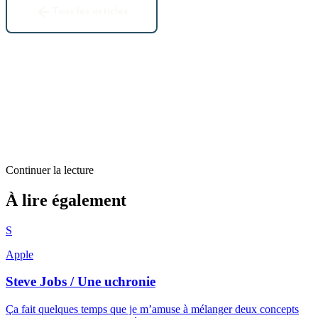
Tous les articles
Continuer la lecture
Apple
À lire également
Les recherches de Monsieur Hullot
S
3
min restantes
Apple
Steve Jobs / Une uchronie
Ça fait quelques temps que je m’amuse à mélanger deux concepts