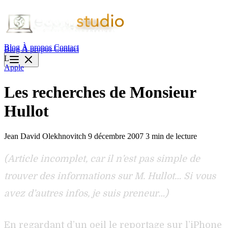
Blog
À propos
Contact
Blog
À propos
Contact
L
Apple
Les recherches de Monsieur
Hullot
Jean David Olekhnovitch
9 décembre 2007
3 min de lecture
(Article incomplet, car il n’est pas simple de
trouver des informations sur M. Hullot… Si vous
avez d’autres infos, je suis preneur…)
En regardant d’un oeil le reportage sur l’iPhone