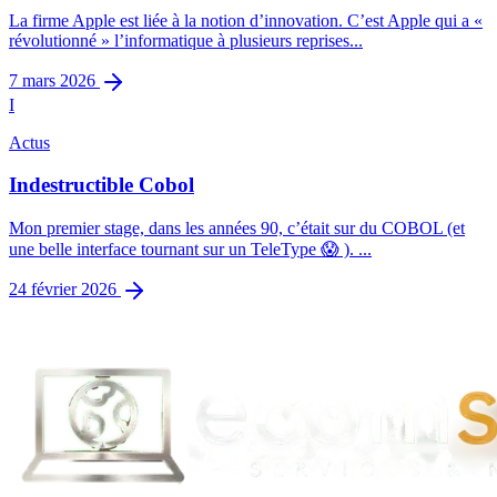
La firme Apple est liée à la notion d’innovation. C’est Apple qui a «
révolutionné » l’informatique à plusieurs reprises...
7 mars 2026
I
Actus
Indestructible Cobol
Mon premier stage, dans les années 90, c’était sur du COBOL (et
une belle interface tournant sur un TeleType 😱 ). ...
24 février 2026