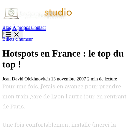
Blog
À propos
Contact
Blog
À propos
Contact
H
Billets d'humeur
Hotspots en France : le top du
top !
Jean David Olekhnovitch
13 novembre 2007
2 min de lecture
Pour une fois, j’étais en avance pour prendre
mon train gare de Lyon l’autre jour en rentrant
de Paris.
Une fois confortablement installé (merci la