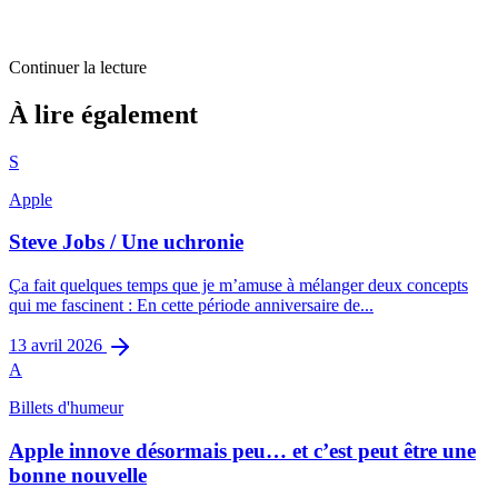
Continuer la lecture
Billets d'humeur
À lire également
Hotspots en France : le top du top !
S
2
min restantes
Apple
Steve Jobs / Une uchronie
Ça fait quelques temps que je m’amuse à mélanger deux concepts
qui me fascinent : En cette période anniversaire de...
13 avril 2026
A
Billets d'humeur
Apple innove désormais peu… et c’est peut être une
bonne nouvelle