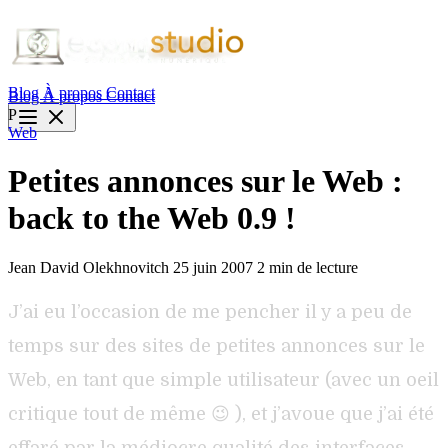
Blog
À propos
Contact
Blog
À propos
Contact
P
Web
Petites annonces sur le Web :
back to the Web 0.9 !
Jean David Olekhnovitch
25 juin 2007
2 min de lecture
J’ai eu l’occasion de me pencher il y a peu de
temps sur des sites de petites annonces sur le
Web, en tant que simple utilisateur (avec un oeil
critique tout de même 😉 ), et j’avoue que j’ai été
effaré par la médiocre qualité des interfaces