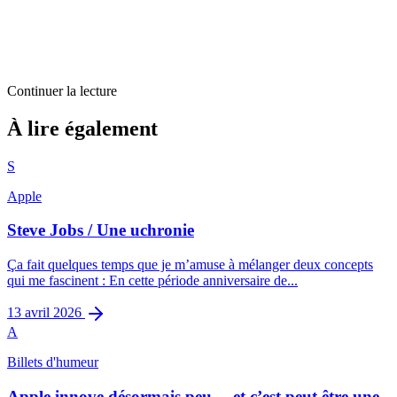
Continuer la lecture
Billets d'humeur
À lire également
Panier en Ajax sous Thelia
S
2
min restantes
Apple
Steve Jobs / Une uchronie
Ça fait quelques temps que je m’amuse à mélanger deux concepts
qui me fascinent : En cette période anniversaire de...
13 avril 2026
A
Billets d'humeur
Apple innove désormais peu… et c’est peut être une