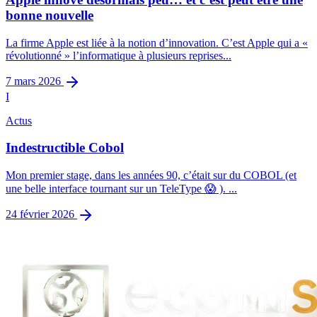
bonne nouvelle
La firme Apple est liée à la notion d’innovation. C’est Apple qui a «
révolutionné » l’informatique à plusieurs reprises...
7 mars 2026
I
Actus
Indestructible Cobol
Mon premier stage, dans les années 90, c’était sur du COBOL (et
une belle interface tournant sur un TeleType 😱 ). ...
24 février 2026