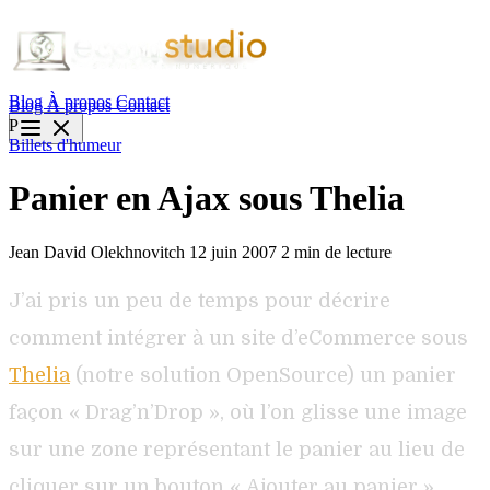
Blog
À propos
Contact
Blog
À propos
Contact
P
Billets d'humeur
Panier en Ajax sous Thelia
Jean David Olekhnovitch
12 juin 2007
2 min de lecture
J’ai pris un peu de temps pour décrire
comment intégrer à un site d’eCommerce sous
Thelia
(notre solution OpenSource) un panier
façon « Drag’n’Drop », où l’on glisse une image
sur une zone représentant le panier au lieu de
cliquer sur un bouton « Ajouter au panier ».