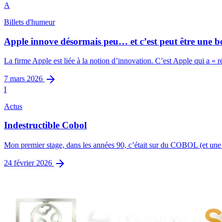
A
Billets d'humeur
Apple innove désormais peu… et c’est peut être une b
La firme Apple est liée à la notion d’innovation. C’est Apple qui a « ré
7 mars 2026
I
Actus
Indestructible Cobol
Mon premier stage, dans les années 90, c’était sur du COBOL (et une b
24 février 2026