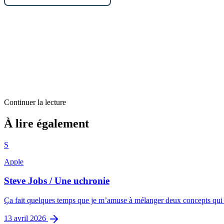
Continuer la lecture
Billets d'humeur
À lire également
Référentiel sur l’accessibilité
S
1
min restantes
Apple
Steve Jobs / Une uchronie
Ça fait quelques temps que je m’amuse à mélanger deux concepts qui me
13 avril 2026