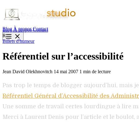
Blog
À propos
Contact
Blog
À propos
Contact
R
Billets d'humeur
Référentiel sur l’accessibilité
Jean David Olekhnovitch
14 mai 2007
1 min de lecture
Pas trop le temps de blogger aujourd’hui, mais je
Référentiel Général d’Accessibilité des Administ
Une somme de travail certes lourdingue à lire mai
Merci à Laurent Denis pour l’article et le boulot, a