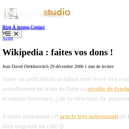
Blog
À propos
Contact
Blog
À propos
Contact
W
Actus
Wikipedia : faites vos dons !
Jean David Olekhnovitch
29 décembre 2006
1 min de lecture
Juste un petit article pendant cette trève des co
actuellement en train de faire sa
récolte de fond
et réseau (serveurs…) de la structure. Be generou
A noter également cet
article très intéressant
de F
dois toujours un café 😉