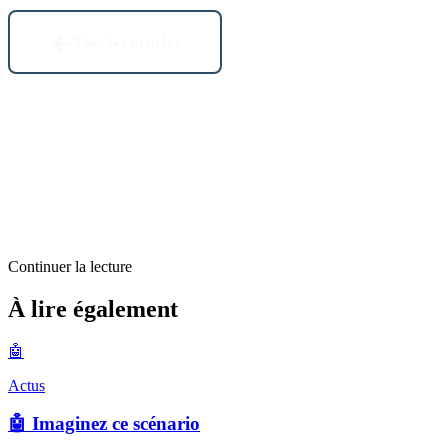
Tous les articles
Continuer la lecture
Actus
À lire également
Wikipedia : faites vos dons !
🤖
1
min restantes
Actus
🤖 Imaginez ce scénario