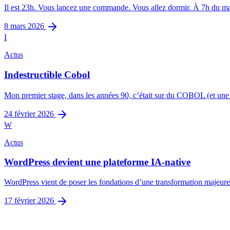
Il est 23h. Vous lancez une commande. Vous allez dormir. À 7h du mati
8 mars 2026
I
Actus
Indestructible Cobol
Mon premier stage, dans les années 90, c’était sur du COBOL (et une b
24 février 2026
W
Actus
WordPress devient une plateforme IA-native
WordPress vient de poser les fondations d’une transformation majeure. E
17 février 2026