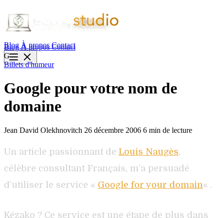
Blog
À propos
Contact
Blog
À propos
Contact
G
Billets d'humeur
Google pour votre nom de
domaine
Jean David Olekhnovitch
26 décembre 2006
6 min de lecture
Un article passionnant de
Louis Naugès
,
célèbre consultant Français, m’a persuadé
d’utiliser le service «
Google for your domain
« .
Kézako ? Ce service est une étape de plus dans