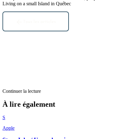
Living on a small Island in Québec
Tous les articles
Continuer la lecture
Billets d'humeur
À lire également
Google pour votre nom de domaine
S
6
min restantes
Apple