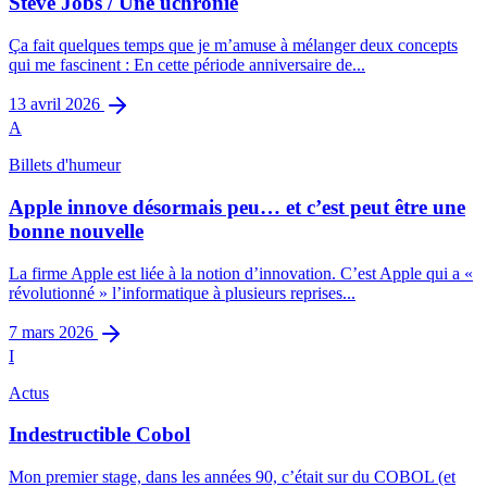
Steve Jobs / Une uchronie
Ça fait quelques temps que je m’amuse à mélanger deux concepts
qui me fascinent : En cette période anniversaire de...
13 avril 2026
A
Billets d'humeur
Apple innove désormais peu… et c’est peut être une
bonne nouvelle
La firme Apple est liée à la notion d’innovation. C’est Apple qui a «
révolutionné » l’informatique à plusieurs reprises...
7 mars 2026
I
Actus
Indestructible Cobol
Mon premier stage, dans les années 90, c’était sur du COBOL (et