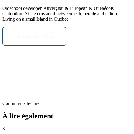
Oldschool developer, Auvergnat & European & Québécois
d'adoption. At the crossroad between tech, people and culture.
Living on a small Island in Québec
Tous les articles
Continuer la lecture
Billets d'humeur
À lire également
Le monde, l’économie, la santé, et Internet (et moi et moi et moi)
S