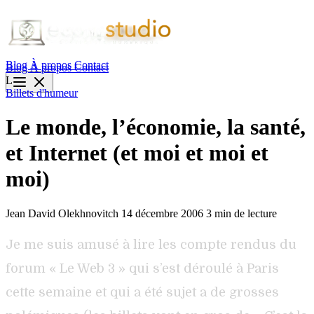
Blog
À propos
Contact
Blog
À propos
Contact
L
Billets d'humeur
Le monde, l’économie, la santé,
et Internet (et moi et moi et
moi)
Jean David Olekhnovitch
14 décembre 2006
3 min de lecture
Je me suis amusé à lire les compte rendus du
forum « Le Web 3 » qui s’est déroulé à Paris
cette semaine et qui a été sujet a de grosses