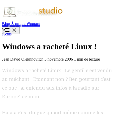
Blog
À propos
Contact
Blog
À propos
Contact
W
Actus
Windows a racheté Linux !
Jean David Olekhnovitch
3 novembre 2006
1 min de lecture
Windows a racheté Linux ! Le gentil s’est vendu
au méchant ! Etonnant non ? Ben pourtant c’est
ce que j’ai entendu aux infos à la radio sur
Europe1 ce midi.
Halala c’est dingue quand même comme les