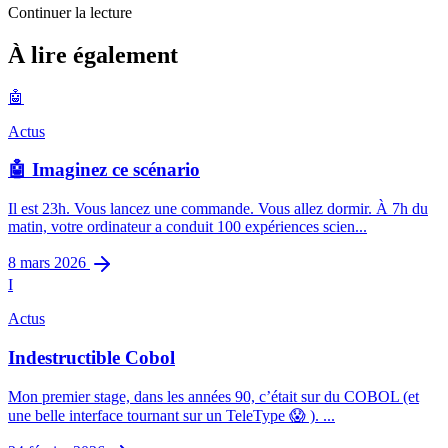
Continuer la lecture
Actus
À lire également
Windows a racheté Linux !
🤖
1
min restantes
Actus
🤖 Imaginez ce scénario
Il est 23h. Vous lancez une commande. Vous allez dormir. À 7h du
matin, votre ordinateur a conduit 100 expériences scien...
8 mars 2026
I
Actus
Indestructible Cobol
Mon premier stage, dans les années 90, c’était sur du COBOL (et
une belle interface tournant sur un TeleType 😱 ). ...