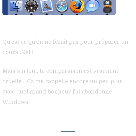
Qu’est ce qu’on ne ferait pas pour préparer un
cours .Net !
Mais surtout, la comparaison est vraiment
cruelle… Ca me rappelle encore un peu plus
avec quel grand bonheur j’ai abandonné
Windows !