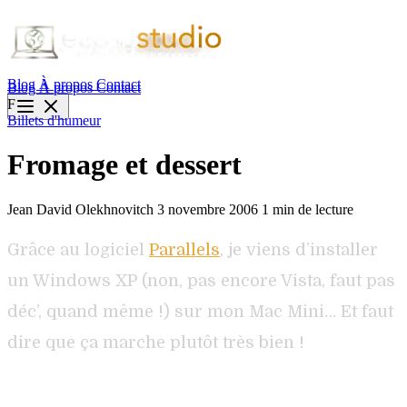
Blog
À propos
Contact
Blog
À propos
Contact
F
Billets d'humeur
Fromage et dessert
Jean David Olekhnovitch
3 novembre 2006
1 min de lecture
Grâce au logiciel
Parallels
, je viens d’installer
un Windows XP (non, pas encore Vista, faut pas
déc’, quand même !) sur mon Mac Mini… Et faut
dire que ça marche plutôt très bien !