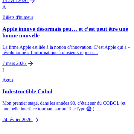
13 avril 2026
A
Billets d'humeur
Apple innove désormais peu… et c’est peut être une
bonne nouvelle
La firme Apple est liée à la notion d’innovation. C’est Apple qui a «
révolutionné » l’informatique à plusieurs reprises...
7 mars 2026
I
Actus
Indestructible Cobol
Mon premier stage, dans les années 90, c’était sur du COBOL (et
une belle interface tournant sur un TeleType 😱 ). ...
24 février 2026