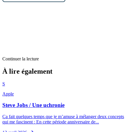
Continuer la lecture
Billets d'humeur
À lire également
Fromage et dessert
S
1
min restantes
Apple
Steve Jobs / Une uchronie
Ça fait quelques temps que je m’amuse à mélanger deux concepts
qui me fascinent : En cette période anniversaire de...