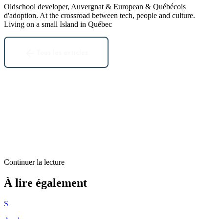
Oldschool developer, Auvergnat & European & Québécois
d'adoption. At the crossroad between tech, people and culture.
Living on a small Island in Québec
Tous les articles
Continuer la lecture
Billets d'humeur
À lire également
Forces et faiblesses de la vidéo en ligne
S
2
min restantes