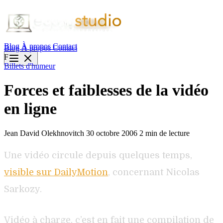
Blog
À propos
Contact
Blog
À propos
Contact
F
Billets d'humeur
Forces et faiblesses de la vidéo
en ligne
Jean David Olekhnovitch
30 octobre 2006
2 min de lecture
Une vidéo circule depuis quelques temps,
visible sur DailyMotion
, concernant Nicolas
Sarkozy.
Vidéo à charge, c’est en fait une compilation de